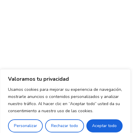
Valoramos tu privacidad
Usamos cookies para mejorar su experiencia de navegación,
mostrarle anuncios o contenidos personalizados y analizar
Política de envío y devoluciones
Política de privacidad
nuestro tráfico. Al hacer clic en “Aceptar todo” usted da su
consentimiento a nuestro uso de las cookies.
Uso de cookies
Aviso legal
Términos y condiciones
0
Personalizar
Rechazar todo
Aceptar todo
Declaración de Accesibilidad