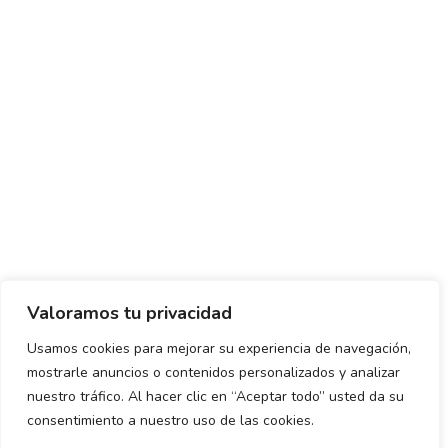
Valoramos tu privacidad
Usamos cookies para mejorar su experiencia de navegación,
mostrarle anuncios o contenidos personalizados y analizar
Política de envío y devoluciones
Política de privacidad
nuestro tráfico. Al hacer clic en “Aceptar todo” usted da su
consentimiento a nuestro uso de las cookies.
Uso de cookies
Aviso legal
Términos y condiciones