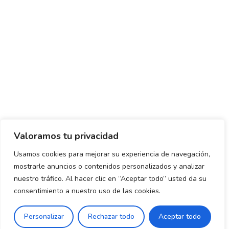
Valoramos tu privacidad
Usamos cookies para mejorar su experiencia de navegación,
mostrarle anuncios o contenidos personalizados y analizar
Política de envío y devoluciones
Política de privacidad
nuestro tráfico. Al hacer clic en “Aceptar todo” usted da su
consentimiento a nuestro uso de las cookies.
Uso de cookies
Aviso legal
Términos y condiciones
0
Personalizar
Rechazar todo
Aceptar todo
Declaración de Accesibilidad