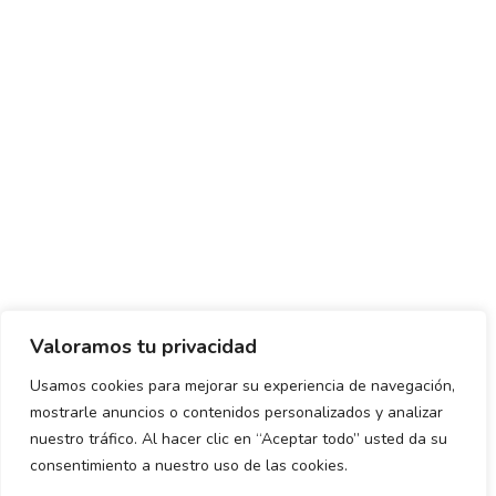
Valoramos tu privacidad
Usamos cookies para mejorar su experiencia de navegación,
mostrarle anuncios o contenidos personalizados y analizar
Política de envío y devoluciones
Política de privacidad
nuestro tráfico. Al hacer clic en “Aceptar todo” usted da su
consentimiento a nuestro uso de las cookies.
Uso de cookies
Aviso legal
Términos y condiciones