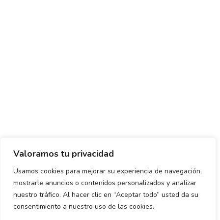
Valoramos tu privacidad
Usamos cookies para mejorar su experiencia de navegación,
mostrarle anuncios o contenidos personalizados y analizar
Política de envío y devoluciones
Política de privacidad
nuestro tráfico. Al hacer clic en “Aceptar todo” usted da su
consentimiento a nuestro uso de las cookies.
Uso de cookies
Aviso legal
Términos y condiciones