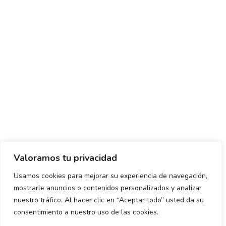
Valoramos tu privacidad
Usamos cookies para mejorar su experiencia de navegación,
mostrarle anuncios o contenidos personalizados y analizar
Política de envío y devoluciones
Política de privacidad
nuestro tráfico. Al hacer clic en “Aceptar todo” usted da su
consentimiento a nuestro uso de las cookies.
Uso de cookies
Aviso legal
Términos y condiciones