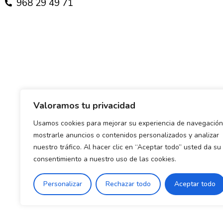
968 29 49 71
Valoramos tu privacidad
Usamos cookies para mejorar su experiencia de navegación
mostrarle anuncios o contenidos personalizados y analizar
nuestro tráfico. Al hacer clic en “Aceptar todo” usted da su
consentimiento a nuestro uso de las cookies.
Política de envío y devoluciones
Política de priva
Personalizar
Rechazar todo
Aceptar todo