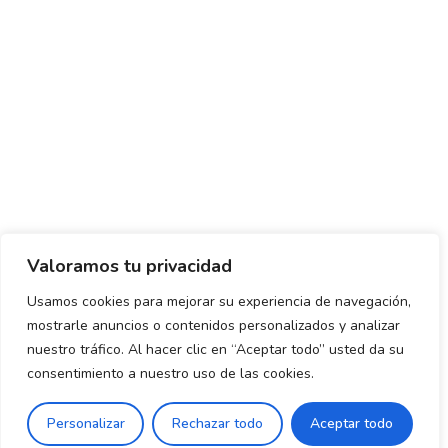
Valoramos tu privacidad
Usamos cookies para mejorar su experiencia de navegación,
mostrarle anuncios o contenidos personalizados y analizar
Política de envío y devoluciones
Política de privacidad
nuestro tráfico. Al hacer clic en “Aceptar todo” usted da su
consentimiento a nuestro uso de las cookies.
Uso de cookies
Aviso legal
Términos y condiciones
0
Personalizar
Rechazar todo
Aceptar todo
Declaración de Accesibilidad