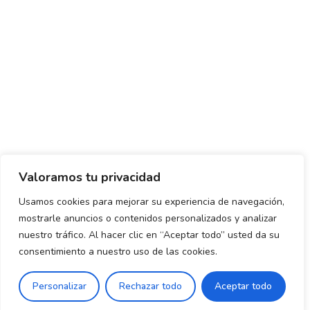
Valoramos tu privacidad
Usamos cookies para mejorar su experiencia de navegación,
mostrarle anuncios o contenidos personalizados y analizar
Política de envío y devoluciones
Política de privacidad
nuestro tráfico. Al hacer clic en “Aceptar todo” usted da su
consentimiento a nuestro uso de las cookies.
Uso de cookies
Aviso legal
Términos y condiciones
0
Personalizar
Rechazar todo
Aceptar todo
Declaración de Accesibilidad