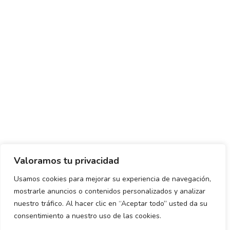
Valoramos tu privacidad
Usamos cookies para mejorar su experiencia de navegación,
mostrarle anuncios o contenidos personalizados y analizar
Política de envío y devoluciones
Política de privacidad
nuestro tráfico. Al hacer clic en “Aceptar todo” usted da su
consentimiento a nuestro uso de las cookies.
Uso de cookies
Aviso legal
Términos y condiciones