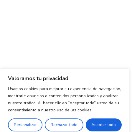
Valoramos tu privacidad
Usamos cookies para mejorar su experiencia de navegación,
mostrarle anuncios o contenidos personalizados y analizar
Política de envío y devoluciones
Política de privacidad
nuestro tráfico. Al hacer clic en “Aceptar todo” usted da su
consentimiento a nuestro uso de las cookies.
Uso de cookies
Aviso legal
Términos y condiciones
0
Personalizar
Rechazar todo
Aceptar todo
Declaración de Accesibilidad