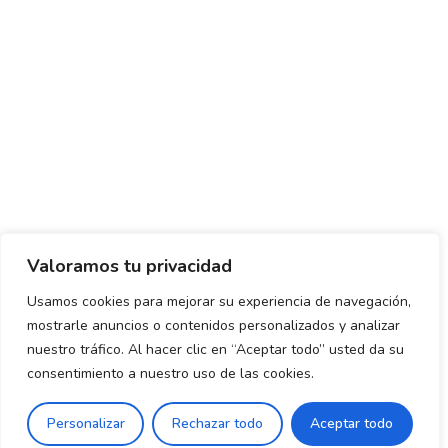
Valoramos tu privacidad
Usamos cookies para mejorar su experiencia de navegación,
mostrarle anuncios o contenidos personalizados y analizar
Política de envío y devoluciones
Política de privacidad
nuestro tráfico. Al hacer clic en “Aceptar todo” usted da su
consentimiento a nuestro uso de las cookies.
Uso de cookies
Aviso legal
Términos y condiciones
0
Personalizar
Rechazar todo
Aceptar todo
Declaración de Accesibilidad