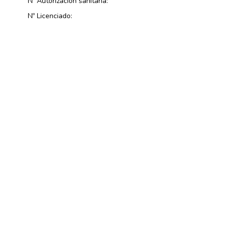
Nº Autorización sanitaria:
Nº Licenciado: