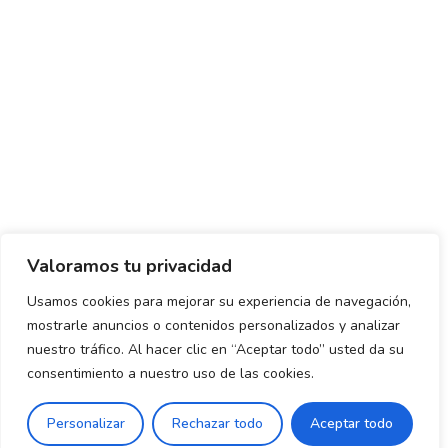
Valoramos tu privacidad
Usamos cookies para mejorar su experiencia de navegación,
mostrarle anuncios o contenidos personalizados y analizar
Política de envío y devoluciones
Política de privacidad
nuestro tráfico. Al hacer clic en “Aceptar todo” usted da su
consentimiento a nuestro uso de las cookies.
Uso de cookies
Aviso legal
Términos y condiciones
0
Personalizar
Rechazar todo
Aceptar todo
Declaración de Accesibilidad