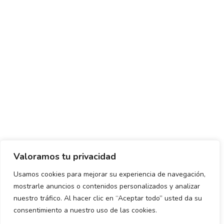
Valoramos tu privacidad
Usamos cookies para mejorar su experiencia de navegación,
mostrarle anuncios o contenidos personalizados y analizar
Política de envío y devoluciones
Política de privacidad
nuestro tráfico. Al hacer clic en “Aceptar todo” usted da su
consentimiento a nuestro uso de las cookies.
Uso de cookies
Aviso legal
Términos y condiciones