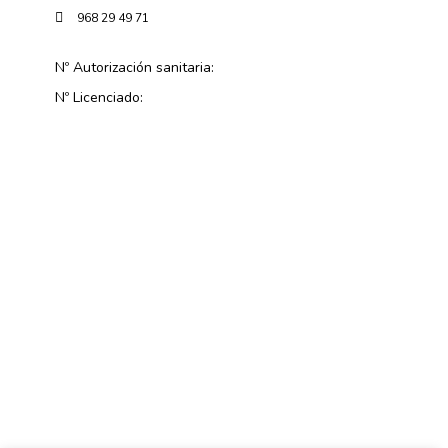
968 29 49 71
Nº Autorización sanitaria:
Nº Licenciado: