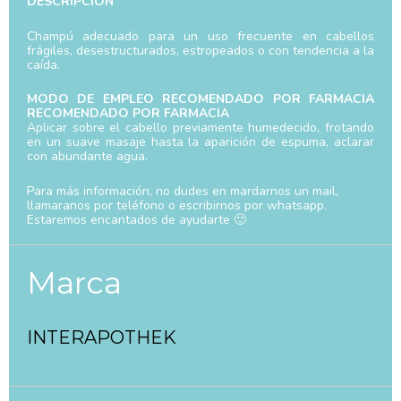
DESCRIPCIÓN
Champú adecuado para un uso frecuente en cabellos
frágiles, desestructurados, estropeados o con tendencia a la
caída.
MODO DE EMPLEO RECOMENDADO POR FARMACIA
RECOMENDADO POR FARMACIA
Aplicar sobre el cabello previamente humedecido, frotando
en un suave masaje hasta la aparición de espuma, aclarar
con abundante agua.
Para más información, no dudes en mardarnos un mail,
llamaranos por teléfono o escribirnos por whatsapp.
Estaremos encantados de ayudarte 🙂
Marca
INTERAPOTHEK