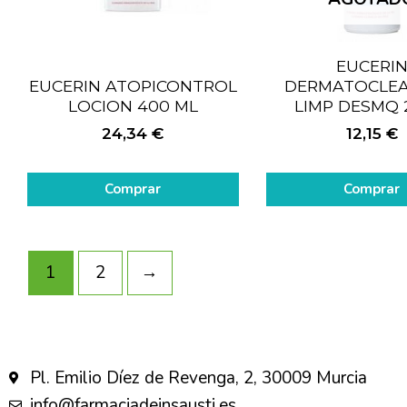
EUCERI
EUCERIN ATOPICONTROL
DERMATOCLEA
LOCION 400 ML
LIMP DESMQ
24,34
€
12,15
€
Comprar
Comprar
1
2
→
Pl. Emilio Díez de Revenga, 2, 30009 Murcia
info@farmaciadeinsausti.es