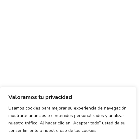
Valoramos tu privacidad
Usamos cookies para mejorar su experiencia de navegación,
mostrarle anuncios o contenidos personalizados y analizar
Política de envío y devoluciones
Política de privacidad
nuestro tráfico. Al hacer clic en “Aceptar todo” usted da su
consentimiento a nuestro uso de las cookies.
Uso de cookies
Aviso legal
Términos y condiciones