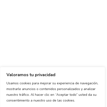
Valoramos tu privacidad
Usamos cookies para mejorar su experiencia de navegación,
mostrarle anuncios o contenidos personalizados y analizar
Política de envío y devoluciones
Política de privacidad
nuestro tráfico. Al hacer clic en “Aceptar todo” usted da su
consentimiento a nuestro uso de las cookies.
Uso de cookies
Aviso legal
Términos y condiciones