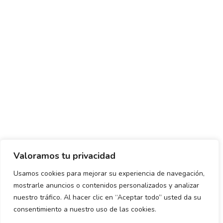
Valoramos tu privacidad
Usamos cookies para mejorar su experiencia de navegación,
mostrarle anuncios o contenidos personalizados y analizar
Política de envío y devoluciones
Política de privacidad
nuestro tráfico. Al hacer clic en “Aceptar todo” usted da su
consentimiento a nuestro uso de las cookies.
Uso de cookies
Aviso legal
Términos y condiciones