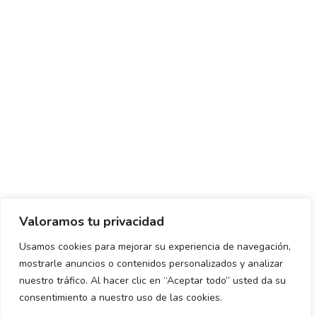
Valoramos tu privacidad
Usamos cookies para mejorar su experiencia de navegación,
mostrarle anuncios o contenidos personalizados y analizar
Política de envío y devoluciones
Política de privacidad
nuestro tráfico. Al hacer clic en “Aceptar todo” usted da su
consentimiento a nuestro uso de las cookies.
Uso de cookies
Aviso legal
Términos y condiciones