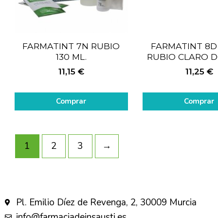
FARMATINT 7N RUBIO
FARMATINT 8D 
130 ML.
RUBIO CLARO 
11,15
€
11,25
€
Comprar
Comprar
1
2
3
→
Pl. Emilio Díez de Revenga, 2, 30009 Murcia
info@farmaciadeinsausti.es