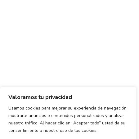
Valoramos tu privacidad
Usamos cookies para mejorar su experiencia de navegación,
mostrarle anuncios o contenidos personalizados y analizar
Política de envío y devoluciones
Política de privacidad
nuestro tráfico. Al hacer clic en “Aceptar todo” usted da su
consentimiento a nuestro uso de las cookies.
Uso de cookies
Aviso legal
Términos y condiciones