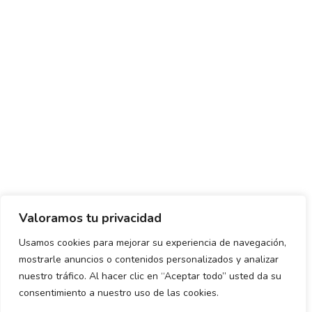
Valoramos tu privacidad
Usamos cookies para mejorar su experiencia de navegación,
mostrarle anuncios o contenidos personalizados y analizar
Política de envío y devoluciones
Política de privacidad
nuestro tráfico. Al hacer clic en “Aceptar todo” usted da su
consentimiento a nuestro uso de las cookies.
Uso de cookies
Aviso legal
Términos y condiciones