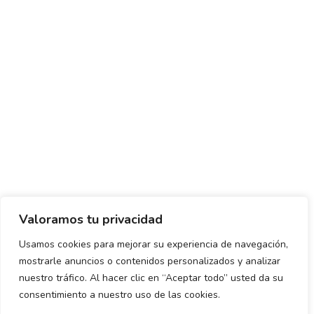
Valoramos tu privacidad
Usamos cookies para mejorar su experiencia de navegación,
mostrarle anuncios o contenidos personalizados y analizar
Política de envío y devoluciones
Política de privacidad
nuestro tráfico. Al hacer clic en “Aceptar todo” usted da su
consentimiento a nuestro uso de las cookies.
Uso de cookies
Aviso legal
Términos y condiciones