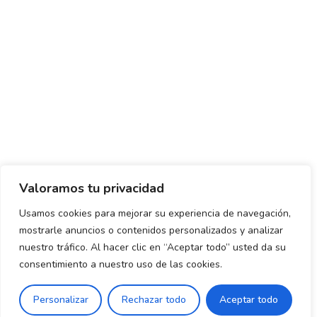
Valoramos tu privacidad
Usamos cookies para mejorar su experiencia de navegación,
mostrarle anuncios o contenidos personalizados y analizar
Política de envío y devoluciones
Política de privacidad
nuestro tráfico. Al hacer clic en “Aceptar todo” usted da su
consentimiento a nuestro uso de las cookies.
Uso de cookies
Aviso legal
Términos y condiciones
0
Personalizar
Rechazar todo
Aceptar todo
Declaración de Accesibilidad