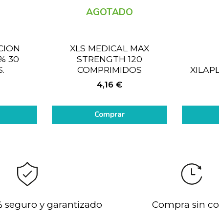
AGOTADO
CION
XLS MEDICAL MAX
% 30
STRENGTH 120
.
COMPRIMIDOS
XILAP
4,16
€
Comprar
 seguro y garantizado
Compra sin co