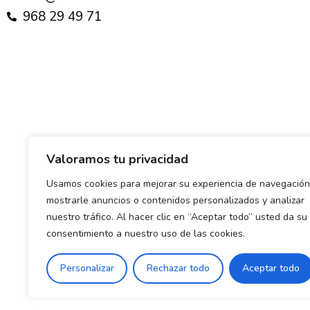
968 29 49 71
Valoramos tu privacidad
Usamos cookies para mejorar su experiencia de navegación
mostrarle anuncios o contenidos personalizados y analizar
nuestro tráfico. Al hacer clic en “Aceptar todo” usted da su
consentimiento a nuestro uso de las cookies.
Personalizar
Rechazar todo
Aceptar todo
Política de envío y devoluciones
Política de priva