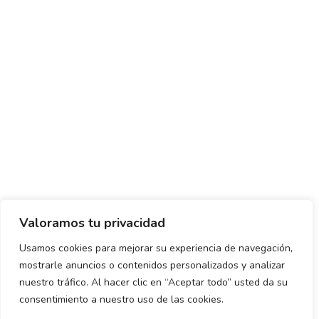
Valoramos tu privacidad
Usamos cookies para mejorar su experiencia de navegación,
mostrarle anuncios o contenidos personalizados y analizar
Política de envío y devoluciones
Política de privacidad
nuestro tráfico. Al hacer clic en “Aceptar todo” usted da su
consentimiento a nuestro uso de las cookies.
Uso de cookies
Aviso legal
Términos y condiciones