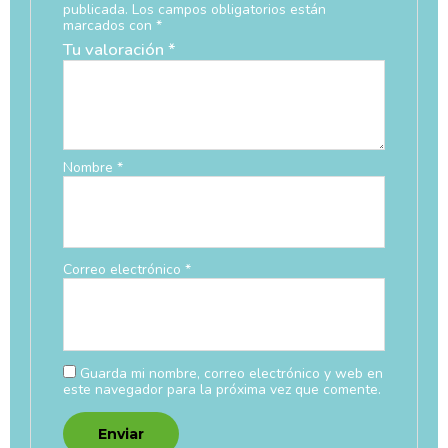
publicada.
Los campos obligatorios están
marcados con
*
Tu valoración
*
Nombre
*
Correo electrónico
*
Guarda mi nombre, correo electrónico y web en
este navegador para la próxima vez que comente.