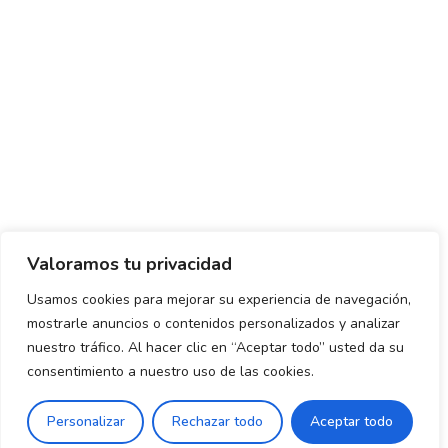
Valoramos tu privacidad
Usamos cookies para mejorar su experiencia de navegación,
mostrarle anuncios o contenidos personalizados y analizar
Política de envío y devoluciones
Política de privacidad
nuestro tráfico. Al hacer clic en “Aceptar todo” usted da su
consentimiento a nuestro uso de las cookies.
Uso de cookies
Aviso legal
Términos y condiciones
0
Personalizar
Rechazar todo
Aceptar todo
Declaración de Accesibilidad