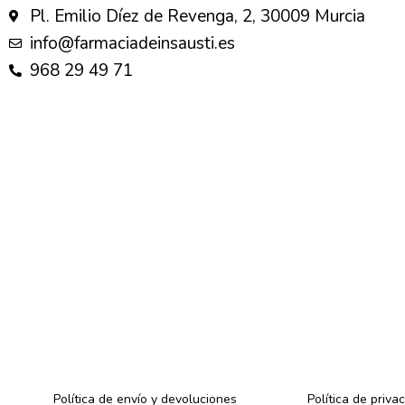
Pl. Emilio Díez de Revenga, 2, 30009 Murcia
info@farmaciadeinsausti.es
968 29 49 71
Valoramos tu privacidad
Usamos cookies para mejorar su experiencia de navegación
mostrarle anuncios o contenidos personalizados y analizar
nuestro tráfico. Al hacer clic en “Aceptar todo” usted da su
consentimiento a nuestro uso de las cookies.
Política de envío y devoluciones
Política de priva
Personalizar
Rechazar todo
Aceptar todo