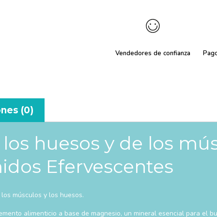
Vendedores de confianza
Pag
nes (0)
e los huesos y de los mú
idos Efervescentes
 los músculos y los huesos.
mento alimenticio a base de magnesio, un mineral esencial para el bu