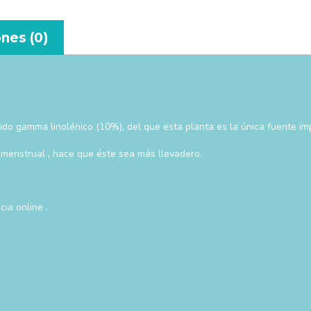
nes (0)
.
do gamma linolénico (10%), del que esta planta es la única fuente imp
 menstrual , hace que éste sea más llevadero.
ia online .