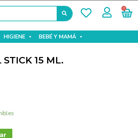
0
HIGIENE
BEBÉ Y MAMÁ
STICK 15 ML.
nibles
ar