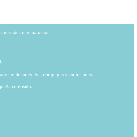
n de morados o hematomas.
.
parecen después de sufrir golpes y contusiones.
queña contusión.