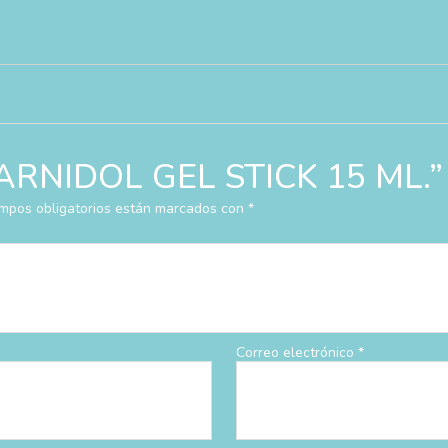
r “ARNIDOL GEL STICK 15 ML.”
mpos obligatorios están marcados con
*
Correo electrónico
*