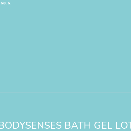
 agua.
ar “BODYSENSES BATH GEL L