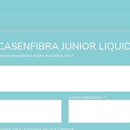
ar “CASENFIBRA JUNIOR LIQU
mpos obligatorios están marcados con
*
Correo electrónico
*
egador para la próxima vez que comente.