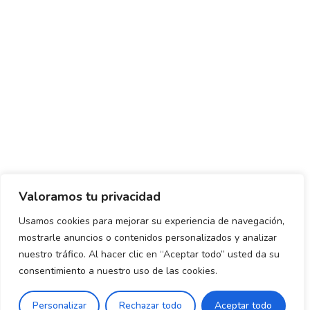
Valoramos tu privacidad
Usamos cookies para mejorar su experiencia de navegación,
mostrarle anuncios o contenidos personalizados y analizar
Política de envío y devoluciones
Política de privacidad
nuestro tráfico. Al hacer clic en “Aceptar todo” usted da su
consentimiento a nuestro uso de las cookies.
Uso de cookies
Aviso legal
Términos y condiciones
0
Personalizar
Rechazar todo
Aceptar todo
Declaración de Accesibilidad