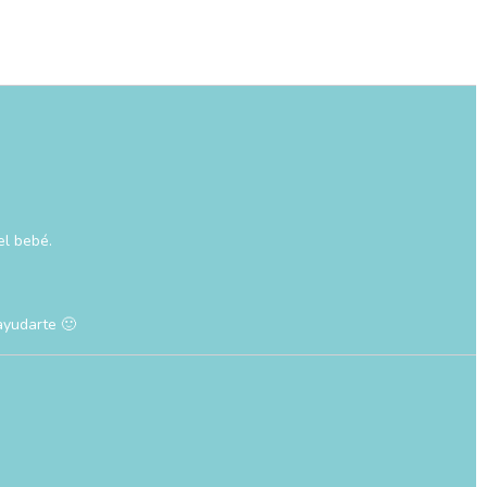
el bebé.
ayudarte 🙂