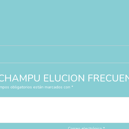
rar “CHAMPU ELUCION FRECU
mpos obligatorios están marcados con
*
Correo electrónico
*