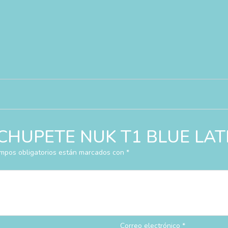
ar “CHUPETE NUK T1 BLUE LA
mpos obligatorios están marcados con
*
Correo electrónico
*