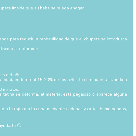
hupete impide que su bebe se pueda ahogar.
rande para reducir la probabilidad de que el chupete se introduzca
disco o al obturador.
es del año.
a edad, en torno al 15-20% de los niños lo continúan utilizando a
0 minutos.
a tetina se deforma, el material está pegajoso o aparece alguna
arlo a la ropa o a la cuna mediante cadenas y cintas homologadas,
ayudarte 🙂