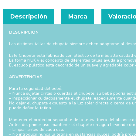
Descripción
Marca
Valoracio
DESCRIPCIÓN
Las distintas tallas de chupete siempre deben adaptarse al desar
Este Chupete está fabricado con plástico de la más alta calidad y
La forma NUK y el concepto de diferentes tallas ayuda a promover
El escudo plástico está decorado de un suave y agradable color 
ADVERTENCIAS
Para la seguridad del bebé:
– Nunca sujetar cintas o cuerdas al chupete, su bebé podría estr
– Inspeccionar cuidadosamente el chupete, especialmente cuando e
No dejar el chupete expuesto a la luz solar directa o cerca de 
puede dañar la tetina.
Mantener el protector separable de la tetina fuera del alcance de 
Antes del primer uso, mantener el chupete en agua hirviendo duran
– Limpiar antes de cada uso.
– No introducir nunca la tetina en sustancias dulces, podría provo