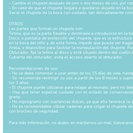
– Cambie el chupete después de uno o dos meses de uso, por raz
– En caso de que el chupete llegara a quedarse alojado en la b
Sacar el chupete de la boca con cuidado, tan delicadamente com
OTROS
Las partes que forman un chupete son:
Tetina, que es la parte flexible y destinada a introducirse en la b
Disco, o pantalla de protección del chupete, que es la estructura
en la boca del niño y, de esta forma, impedir que pueda ser traga
Anilla, o dispositivo para facilitar la manipulación del chupete. 
Obturador, fija la tetina al disco y está situado dentro del cuello d
Cubierta del obturador, evita el acceso abierto al obturador.
Recomendaciones de uso:
– No se debe comenzar a usar antes de los 15 días de vida, hasta
– Se recomienda restringir su uso a partir de los 8 meses y supr
los 3 años.
– El chupete puede utilizarse para relajar al neonato, pero no deb
– Hay que tener especial cuidado con el estado de conservación
grieta.
– No impregnarlo con sustancias dulces, ya que ello favorece la a
– No es recomendable utilizar cadenas para colgar el chupete del
con broches de seguridad.
Para más información, no dudes en mardarnos un mail, llamarano