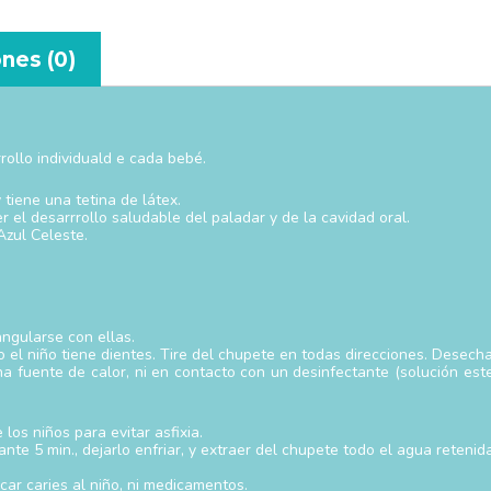
nes (0)
rollo individuald e cada bebé.
 tiene una tetina de látex.
 el desarrrollo saludable del paladar y de la cavidad oral.
Azul Celeste.
angularse con ellas.
l niño tiene dientes. Tire del chupete en todas direcciones. Desechar 
una fuente de calor, ni en contacto con un desinfectante (solución es
los niños para evitar asfixia.
te 5 min., dejarlo enfriar, y extraer del chupete todo el agua retenida
car caries al niño, ni medicamentos.