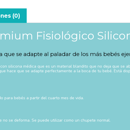
nes (0)
mium Fisiológico Silic
ra que se adapte al paladar de los más bebés eje
on silicona médica que es un material blandito que no deja que se ab
lo que hace que se adapte perfectamente a la boca de tu bebé. Está disp
do para bebés a partir del cuarto mes de vida.
ue no se deforma. Se puede utilizar como un chupete normal.