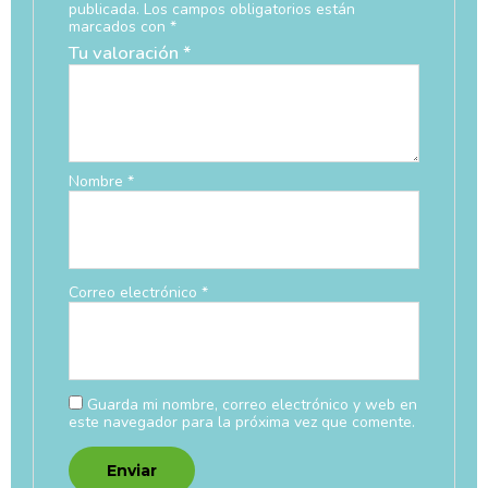
publicada.
Los campos obligatorios están
marcados con
*
Tu valoración
*
Nombre
*
Correo electrónico
*
Guarda mi nombre, correo electrónico y web en
este navegador para la próxima vez que comente.