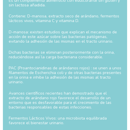
Es un complemento alimenticio con edulcorante sin gluten y
sin lactosa añadida.
Contiene: D-manosa, extracto seco de arándano, fermentos
lácticos vivos, vitamina C y vitamina D.
D-manosa: existen estudios que explican el mecanismo de
acción de este azúcar sobre las bacterias patógenas,
evitando la adhesión de las mismas en el tracto urinario.
Dichas bacterias se eliminan posteriormente con la orina,
reduciéndose así la carga bacteriana considerable.
PAC (Proantocianidinas de arándanos rojos) : se unen a unos
filamentos de Escherichia coli y de otras bacterias presentes
en la orina e inhibe la adhesión de las mismas al tracto
urinario.
Avances científicos recientes han demostrado que el
extracto de arándano rojo favorece el desarrollo de un
entorno que es desfavorable para el crecimiento de las
bacterias responsables de estas infecciones.
Fermentos Lácticos Vivos: una microbiota equilibrada
favorece el bienestar urinario.