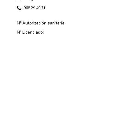
968 29 49 71
Nº Autorización sanitaria:
Nº Licenciado: