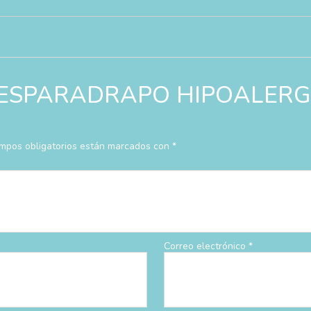
rar “ESPARADRAPO HIPOALE
mpos obligatorios están marcados con
*
Correo electrónico
*