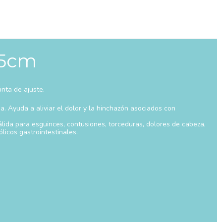
15cm
inta de ajuste.
a. Ayuda a aliviar el dolor y la hinchazón asociados con
álida para e
sguinces, contusiones, torceduras, dolores de cabeza,
licos gastrointestinales.