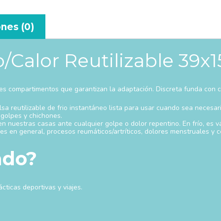
nes (0)
o/Calor Reutilizable 39x
n tres compartimentos que garantizan la adaptación. Discreta funda con c
sa reutilizable de frio instantáneo lista para usar cuando sea necesari
golpes y chichones.
 nuestras casas ante cualquier golpe o dolor repentino. En frío, es v
s en general, procesos reumáticos/artríticos, dolores menstruales y có
ado?
ácticas deportivas y viajes.