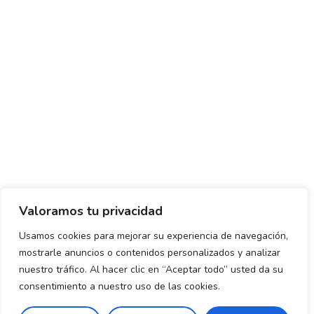
Valoramos tu privacidad
Usamos cookies para mejorar su experiencia de navegación,
mostrarle anuncios o contenidos personalizados y analizar
Política de envío y devoluciones
Política de privacidad
nuestro tráfico. Al hacer clic en “Aceptar todo” usted da su
consentimiento a nuestro uso de las cookies.
Uso de cookies
Aviso legal
Términos y condiciones