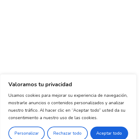
Valoramos tu privacidad
Usamos cookies para mejorar su experiencia de navegación,
mostrarle anuncios o contenidos personalizados y analizar
Política de envío y devoluciones
Política de privacidad
nuestro tráfico. Al hacer clic en “Aceptar todo” usted da su
consentimiento a nuestro uso de las cookies.
Uso de cookies
Aviso legal
Términos y condiciones
0
Personalizar
Rechazar todo
Aceptar todo
Declaración de Accesibilidad