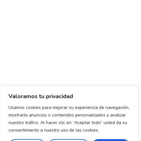
Valoramos tu privacidad
Usamos cookies para mejorar su experiencia de navegación,
mostrarle anuncios o contenidos personalizados y analizar
Política de envío y devoluciones
Política de privacidad
nuestro tráfico. Al hacer clic en “Aceptar todo” usted da su
consentimiento a nuestro uso de las cookies.
Uso de cookies
Aviso legal
Términos y condiciones